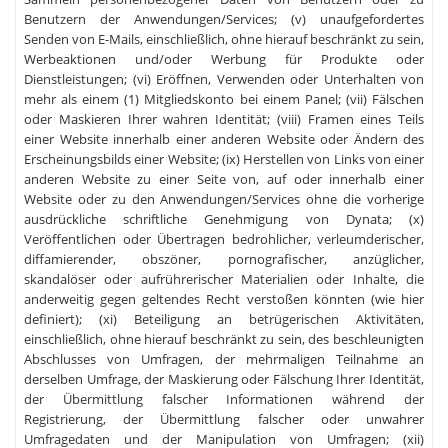
Benutzern der Anwendungen/Services; (v) unaufgefordertes
Senden von E-Mails, einschließlich, ohne hierauf beschränkt zu sein,
Werbeaktionen und/oder Werbung für Produkte oder
Dienstleistungen; (vi) Eröffnen, Verwenden oder Unterhalten von
mehr als einem (1) Mitgliedskonto bei einem Panel; (vii) Fälschen
oder Maskieren Ihrer wahren Identität; (viii) Framen eines Teils
einer Website innerhalb einer anderen Website oder Ändern des
Erscheinungsbilds einer Website; (ix) Herstellen von Links von einer
anderen Website zu einer Seite von, auf oder innerhalb einer
Website oder zu den Anwendungen/Services ohne die vorherige
ausdrückliche schriftliche Genehmigung von Dynata; (x)
Veröffentlichen oder Übertragen bedrohlicher, verleumderischer,
diffamierender, obszöner, pornografischer, anzüglicher,
skandalöser oder aufrührerischer Materialien oder Inhalte, die
anderweitig gegen geltendes Recht verstoßen könnten (wie hier
definiert); (xi) Beteiligung an betrügerischen Aktivitäten,
einschließlich, ohne hierauf beschränkt zu sein, des beschleunigten
Abschlusses von Umfragen, der mehrmaligen Teilnahme an
derselben Umfrage, der Maskierung oder Fälschung Ihrer Identität,
der Übermittlung falscher Informationen während der
Registrierung, der Übermittlung falscher oder unwahrer
Umfragedaten und der Manipulation von Umfragen; (xii)