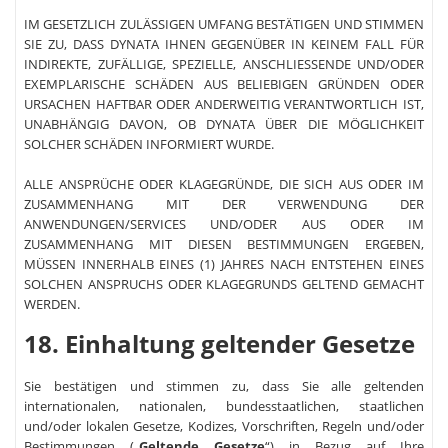
IM GESETZLICH ZULÄSSIGEN UMFANG BESTÄTIGEN UND STIMMEN
SIE ZU, DASS DYNATA IHNEN GEGENÜBER IN KEINEM FALL FÜR
INDIREKTE, ZUFÄLLIGE, SPEZIELLE, ANSCHLIESSENDE UND/ODER
EXEMPLARISCHE SCHÄDEN AUS BELIEBIGEN GRÜNDEN ODER
URSACHEN HAFTBAR ODER ANDERWEITIG VERANTWORTLICH IST,
UNABHÄNGIG DAVON, OB DYNATA ÜBER DIE MÖGLICHKEIT
SOLCHER SCHÄDEN INFORMIERT WURDE.
ALLE ANSPRÜCHE ODER KLAGEGRÜNDE, DIE SICH AUS ODER IM
ZUSAMMENHANG MIT DER VERWENDUNG DER
ANWENDUNGEN/SERVICES UND/ODER AUS ODER IM
ZUSAMMENHANG MIT DIESEN BESTIMMUNGEN ERGEBEN,
MÜSSEN INNERHALB EINES (1) JAHRES NACH ENTSTEHEN EINES
SOLCHEN ANSPRUCHS ODER KLAGEGRUNDS GELTEND GEMACHT
WERDEN.
18. Einhaltung geltender Gesetze
Sie bestätigen und stimmen zu, dass Sie alle geltenden
internationalen, nationalen, bundesstaatlichen, staatlichen
und/oder lokalen Gesetze, Kodizes, Vorschriften, Regeln und/oder
Bestimmungen („
Geltende Gesetze
“) in Bezug auf Ihre