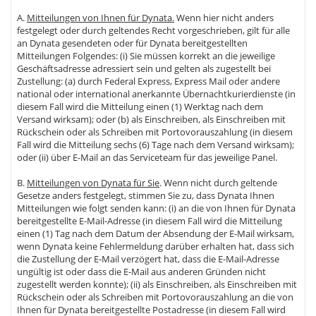
A.
Mitteilungen von Ihnen für Dynata.
Wenn hier nicht anders
festgelegt oder durch geltendes Recht vorgeschrieben, gilt für alle
an Dynata gesendeten oder für Dynata bereitgestellten
Mitteilungen Folgendes: (i) Sie müssen korrekt an die jeweilige
Geschäftsadresse adressiert sein und gelten als zugestellt bei
Zustellung: (a) durch Federal Express, Express Mail oder andere
national oder international anerkannte Übernachtkurierdienste (in
diesem Fall wird die Mitteilung einen (1) Werktag nach dem
Versand wirksam); oder (b) als Einschreiben, als Einschreiben mit
Rückschein oder als Schreiben mit Portovorauszahlung (in diesem
Fall wird die Mitteilung sechs (6) Tage nach dem Versand wirksam);
oder (ii) über E-Mail an das Serviceteam für das jeweilige Panel.
B.
Mitteilungen von Dynata für Sie
. Wenn nicht durch geltende
Gesetze anders festgelegt, stimmen Sie zu, dass Dynata Ihnen
Mitteilungen wie folgt senden kann: (i) an die von Ihnen für Dynata
bereitgestellte E-Mail-Adresse (in diesem Fall wird die Mitteilung
einen (1) Tag nach dem Datum der Absendung der E-Mail wirksam,
wenn Dynata keine Fehlermeldung darüber erhalten hat, dass sich
die Zustellung der E-Mail verzögert hat, dass die E-Mail-Adresse
ungültig ist oder dass die E-Mail aus anderen Gründen nicht
zugestellt werden konnte); (ii) als Einschreiben, als Einschreiben mit
Rückschein oder als Schreiben mit Portovorauszahlung an die von
Ihnen für Dynata bereitgestellte Postadresse (in diesem Fall wird