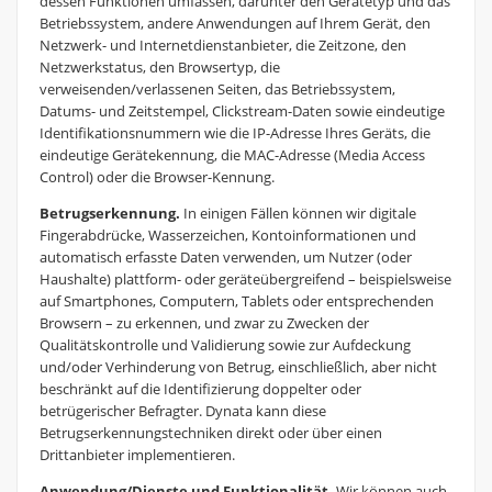
dessen Funktionen umfassen, darunter den Gerätetyp und das
Betriebssystem, andere Anwendungen auf Ihrem Gerät, den
Netzwerk- und Internetdienstanbieter, die Zeitzone, den
Netzwerkstatus, den Browsertyp, die
verweisenden/verlassenen Seiten, das Betriebssystem,
Datums- und Zeitstempel, Clickstream-Daten sowie eindeutige
Identifikationsnummern wie die IP-Adresse Ihres Geräts, die
eindeutige Gerätekennung, die MAC-Adresse (Media Access
Control) oder die Browser-Kennung.
Betrugserkennung.
In einigen Fällen können wir digitale
Fingerabdrücke, Wasserzeichen, Kontoinformationen und
automatisch erfasste Daten verwenden, um Nutzer (oder
Haushalte) plattform- oder geräteübergreifend – beispielsweise
auf Smartphones, Computern, Tablets oder entsprechenden
Browsern – zu erkennen, und zwar zu Zwecken der
Qualitätskontrolle und Validierung sowie zur Aufdeckung
und/oder Verhinderung von Betrug, einschließlich, aber nicht
beschränkt auf die Identifizierung doppelter oder
betrügerischer Befragter. Dynata kann diese
Betrugserkennungstechniken direkt oder über einen
Drittanbieter implementieren.
Anwendung/Dienste und Funktionalität.
Wir können auch