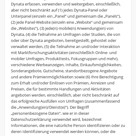
Dynata erfassen, verwenden und weitergeben, einschließlich,
aber nicht beschränkt auf (1) jedes Dynata-Panel oder
Unterpanel (einzeln ein „Panel“ und gemeinsam die „Panels“),
(2) jede Panel-Website (einzeln eine „Website“ und gemeinsam
die „Websites“), (3) jede(n) mobile(n) Anwendung(en) von
Dynata, (4) die Teilnahme an Umfragen oder Studien, die von
oder über Dynata angeboten, bereitgestellt, gehostet oder
verwaltet werden, (5) die Teilnahme an und/oder Interaktion
mit Marktforschungsaktivitäten (einschließlich Online- und
mobiler Umfragen, Produkttests, Fokusgruppen und mehr),
verschiedene Werbeanzeigen, Inhalte, Einkaufsmöglichkeiten,
Sonderangebote, Gutscheine, standortbezogene Angebote
und andere Prämienmöglichkeiten sowie (6) Ihre Berechtigung
zum Erhalt und/oder Einlösen von Prämien, Anreizen und
Preisen, die für bestimmte Handlungen und Aktivitäten
angeboten werden, einschließlich, aber nicht beschränkt auf
das erfolgreiche Ausfüllen von Umfragen (zusammenfassend
die „Anwendung(en)/Dienst(e)“). Der Begriff
„personenbezogene Daten“, wie er in dieser
Datenschutzerklärung verwendet wird, bezeichnet
Informationen, die eine natürliche Person identifizieren oder zu
deren Identifizierung verwendet werden können, oder die